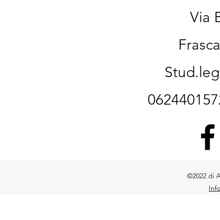
PENALI
Via 
Frasca
Stud.le
06244015
©2022 di A
Inf