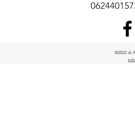
06244015
©2022 di A
Inf