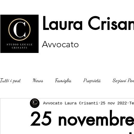
Laura Crisan
Avvocato
Tutti i post
News
Famiglia
Proprietà
Sezioni Pen
Avvocato Laura Crisanti
25 nov 2022
Te
25 novembre