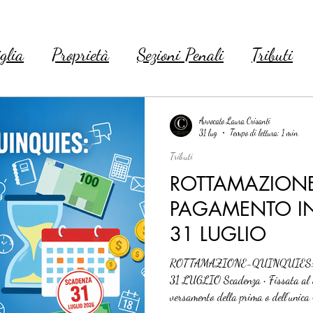
glia
Proprietà
Sezioni Penali
Tributi
Avvocato Laura Crisanti
31 lug
Tempo di lettura: 1 min
Tributi
ROTTAMAZIONE
PAGAMENTO IN
31 LUGLIO
ROTTAMAZIONE-QUINQUIES:
31 LUGLIO Scadenza • Fissata al 31 luglio 2026 la scadenza per il
versamento della prima o dell'unica 