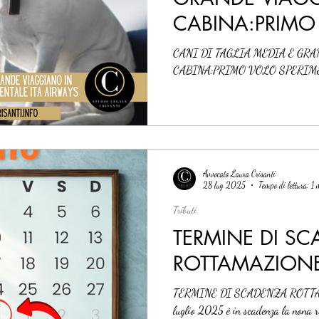
CABINA:PRIMO
SPERIMENTALE 
CANI DI TAGLIA MEDIA E GR
CABINA:PRIMO VOLO SPERIM
Avvocato Laura Crisanti
28 lug 2025
Tempo di lettura: 1
Tributi
TERMINE DI S
ROTTAMAZION
TERMINE DI SCADENZA ROTT
luglio 2025 è in scadenza la nona r