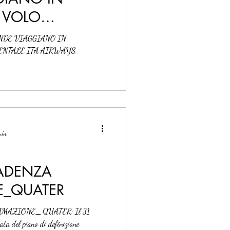
 VOLO
ITA AIRWAYS
ANDE VIAGGIANO IN
ENTALE ITA AIRWAYS
 min
CADENZA
E_QUATER
AMAZIONE_QUATER: Il 31
ata del piano di definizione