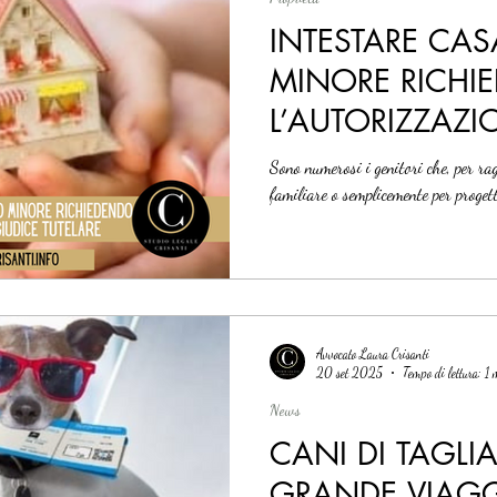
INTESTARE CAS
MINORE RICHI
L’AUTORIZZAZI
GIUDICE TUTEL
Sono numerosi i genitori che, per ra
familiare o semplicemente per progett
Avvocato Laura Crisanti
20 set 2025
Tempo di lettura: 1
News
CANI DI TAGLI
GRANDE VIAG