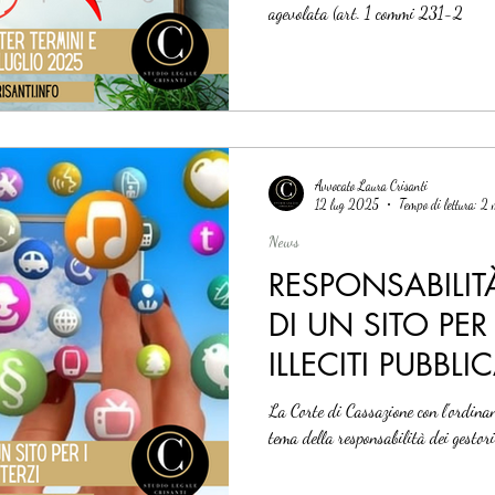
agevolata (art. 1 commi 231-2
Avvocato Laura Crisanti
12 lug 2025
Tempo di lettura: 2
News
RESPONSABILIT
DI UN SITO PER
ILLECITI PUBBLI
La Corte di Cassazione con l'ordin
tema della responsabilità dei gestori 