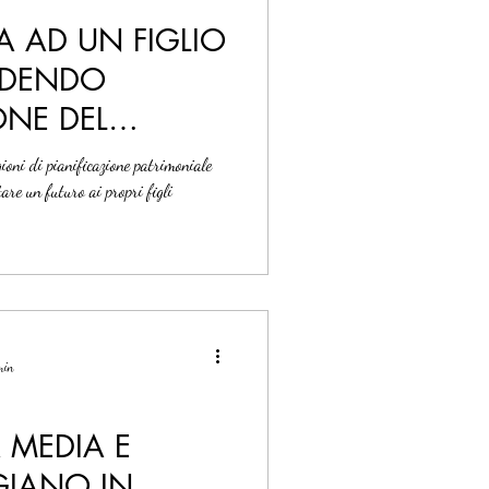
A AD UN FIGLIO
EDENDO
ONE DEL
ARE
gioni di pianificazione patrimoniale
are un futuro ai propri figli
 min
A MEDIA E
GIANO IN