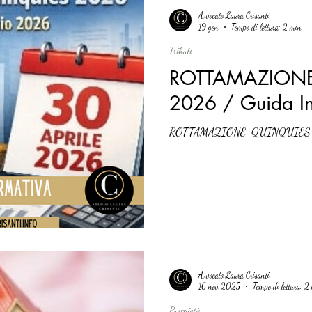
Avvocato Laura Crisanti
19 gen
Tempo di lettura: 2 min
Tributi
ROTTAMAZIONE
2026 / Guida In
ROTTAMAZIONE-QUINQUIES
Avvocato Laura Crisanti
16 nov 2025
Tempo di lettura: 2
Proprietà