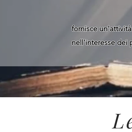
fornisce un'attivit
nell’interesse dei 
L