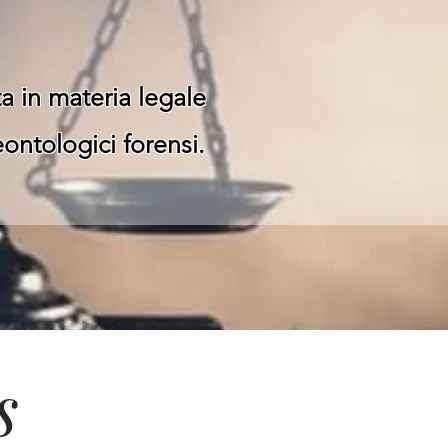
ta in materia legale
eontologici forensi.
s