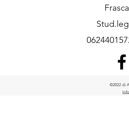
Frasca
Stud.le
06244015
©2022 di A
Inf