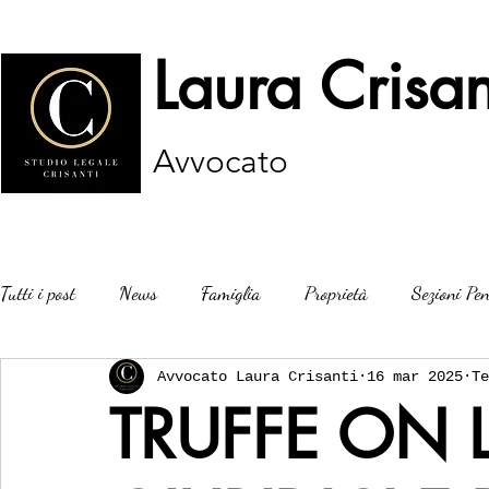
Laura Crisan
Avvocato
Tutti i post
News
Famiglia
Proprietà
Sezioni Pen
Avvocato Laura Crisanti
16 mar 2025
Te
TRUFFE ON L