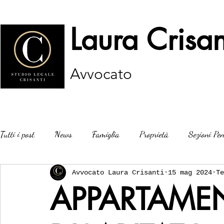
Laura Crisan
Avvocato
Tutti i post
News
Famiglia
Proprietà
Sezioni Pen
Avvocato Laura Crisanti
15 mag 2024
Te
APPARTAME