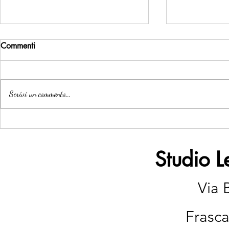
Commenti
Scrivi un commento...
DONAZIONE E
INTESTARE
SUCCESSIONE: LE NOVITÀ
FIGLIO MI
DAL 2026
RICHIEDEN
Studio L
L’AUTORIZ
GIUDICE TU
Via 
Frasca