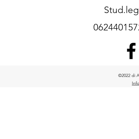
Stud.le
06244015
©2022 di A
Inf