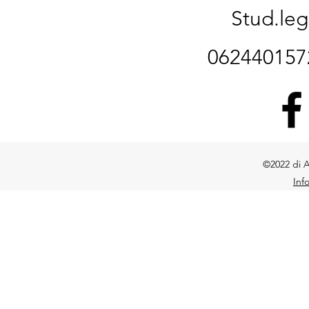
Stud.le
06244015
©2022 di A
Inf