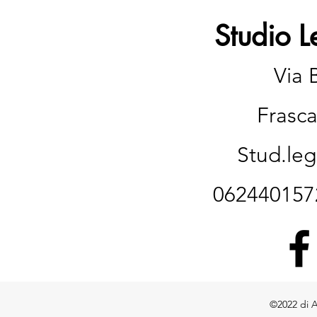
CASO DI MALATTIA
GRANDE V
SOPRAVVENUTA: LA
CABINA:PR
Studio L
CASSAZIONE ESCLUDE LE
SPERIMENTA
PENALI
Via 
Frasca
Stud.le
06244015
©2022 di A