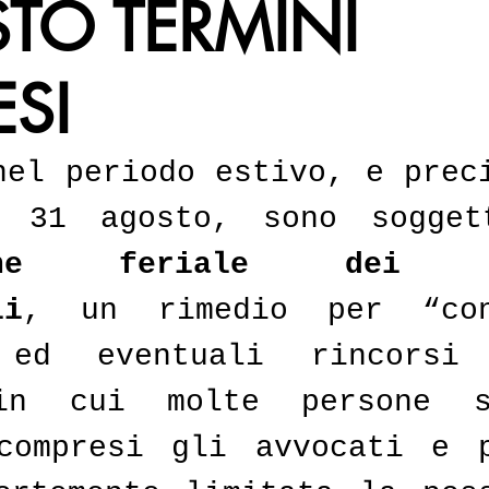
TO TERMINI
SI
nel periodo estivo, e preci
ione feriale dei te
li
, un rimedio per “cong
 ed eventuali rincorsi
in cui molte persone s
compresi gli avvocati e p