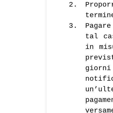
Propor
termin
Pagare
tal ca
in mis
previ
giorn
noti
un’ul
pagame
versa