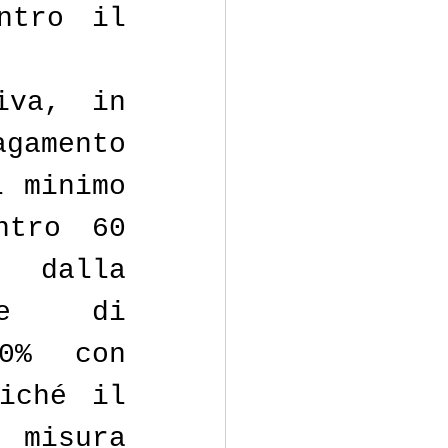
tro il 
va, in 
gamento 
 minimo 
tro 60 
 dalla 
he di 
0% con 
iché il 
misura 