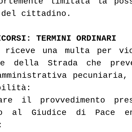
ortemente limitata la poss
 del cittadino.
ICORSI: TERMINI ORDINARI
 riceve una multa per vio
ce della Strada che preve
amministrativa pecuniaria, 
bilità:
are il provvedimento pres
so al Giudice di Pace en
;