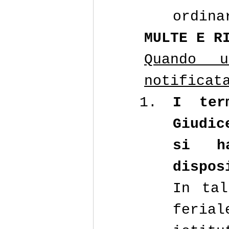
ordina
MULTE E R
Quando u
notificat
I ter
Giudic
si h
dispos
In tal
feria