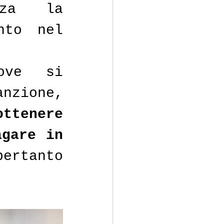
za la 
to nel 
ve si 
nzione, 
ttenere 
gare in 
ertanto 