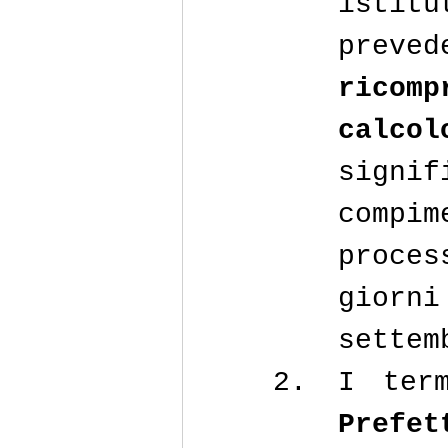
istit
prev
ricomp
calcol
signi
compim
proces
giorn
settem
I ter
Prefet