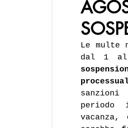
AGOS
SOSPE
Le multe 
sospens
processua
sanzioni
periodo 
vacanza, 