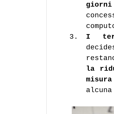
giorn
conces
comput
I ter
decide
restan
la rid
misura
alcuna