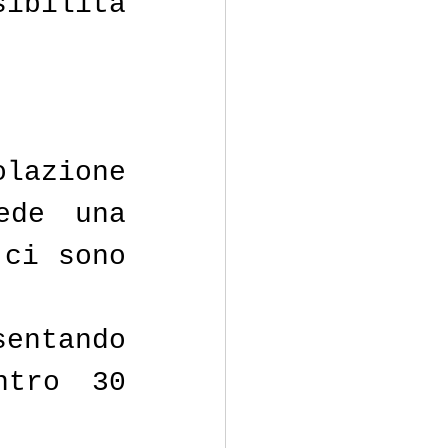
ibilità 
lazione 
de una 
ci sono 
entando 
tro 30 