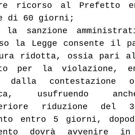
re ricorso al Prefetto en
e di 60 giorni;
 la sanzione amministrati
so la Legge consente il pa
ura ridotta, ossia pari al
sto per la violazione, en
i dalla contestazione o
fica, usufruendo anc
teriore riduzione del 3
nto entro 5 giorni, dopod
mento dovrà avvenire in 