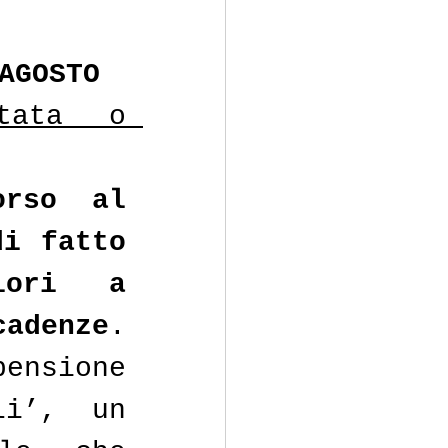
AGOSTO
tata o 
rso al 
i fatto 
ori a 
cadenze
. 
ensione 
i’, un 