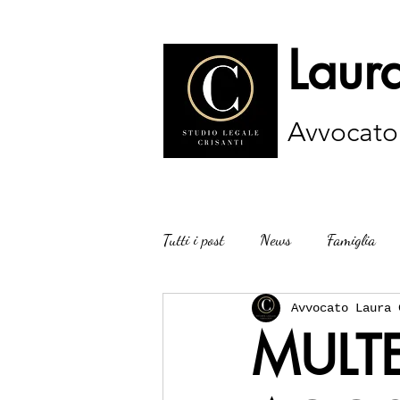
Laura
Avvocato
Tutti i post
News
Famiglia
Avvocato Laura 
MULTE