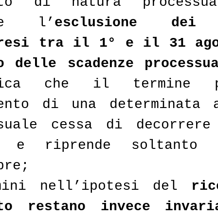
uto di natura processua
ede l’
esclusione dei 
resi tra il 1° e il 31 ago
o delle scadenze processu
fica che il termine p
ento di una determinata a
suale cessa di decorrere 
i e riprende soltanto 
bre;
mini nell’ipotesi del 
ric
to restano invece invaria