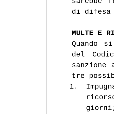
sarebbe f
di difesa
MULTE E R
Quando si
del Codi
sanzione 
tre possi
Impugn
ricor
giorni