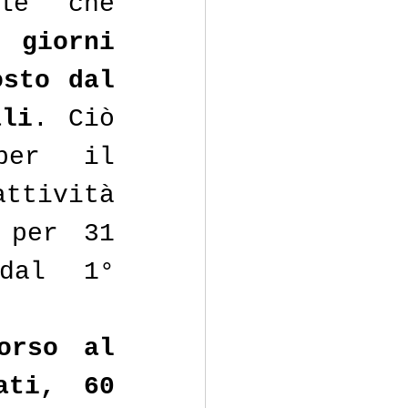
le che 
giorni 
sto dal 
ali
. Ciò 
er il 
ttività 
per 31 
dal 1° 
orso al 
ti, 60 