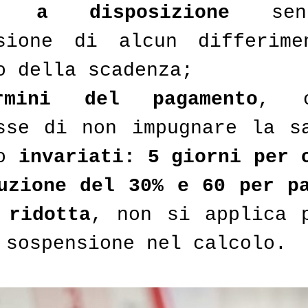
i a disposizione
 sen
sione di alcun differimen
o della scadenza;
mini del pagamento
, o
sse di non impugnare la sa
o 
invariati: 5 giorni per o
uzione del 30% e 60 per pa
 ridotta
, non si applica p
 sospensione nel calcolo.