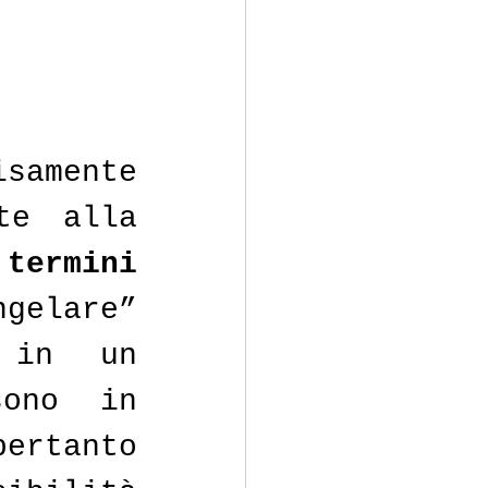
samente 
dal 1 al 31 agosto, sono soggette alla 
rmini 
elare” 
 in un 
ono in 
ertanto 