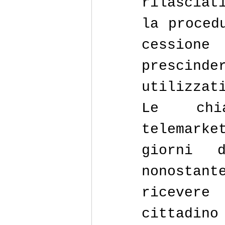
rilasciat
la proced
cessione
prescind
utilizzat
Le chi
telemark
giorni d
nonostant
ricevere
cittadino