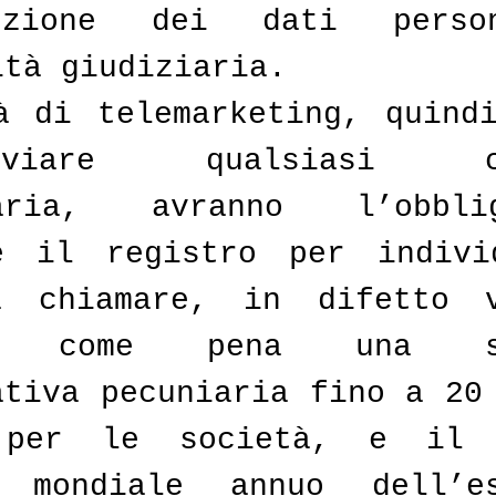
ezione dei dati person
ità giudiziaria.
à di telemarketing, quindi
iare qualsiasi cam
taria, avranno l’obbl
e il registro per individ
a chiamare, in difetto ve
ta come pena una
ativa pecuniaria fino a 20 
per le società, e il 
o mondiale annuo dell’ese