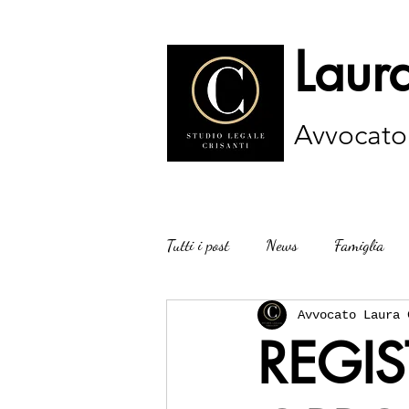
Laura
Avvocato
Tutti i post
News
Famiglia
Avvocato Laura 
REGIS