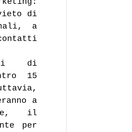
keting: 
ieto di 
ali, a 
ntatti 
ri di 
tro 15 
tavia, 
ranno a 
te, il 
nte per 