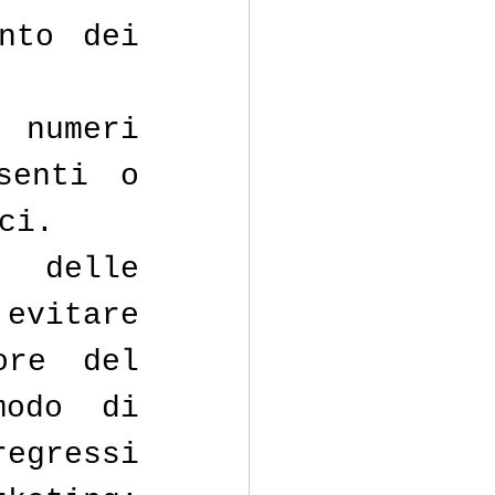
nto dei 
numeri 
senti o 
ci. 
delle 
evitare 
re del 
odo di 
egressi 