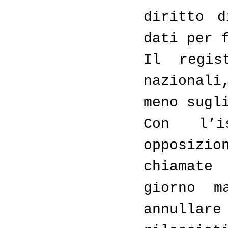
diritto d
dati per 
Il regis
nazionali
meno sugl
Con l’i
opposizio
chiamate
giorno m
annulla