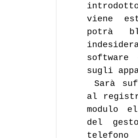
introdot
viene es
potrà bl
indeside
software 
sugli app
 Sarà suf
al regist
modulo el
del gest
telefono