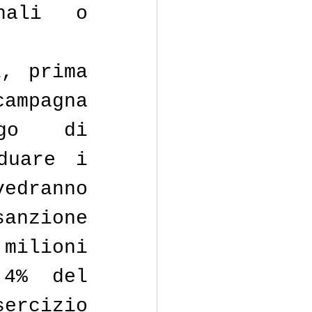
ali o 
, prima 
pagna 
igo di 
uare i 
dranno 
sanzione 
milioni 
4% del 
rcizio 