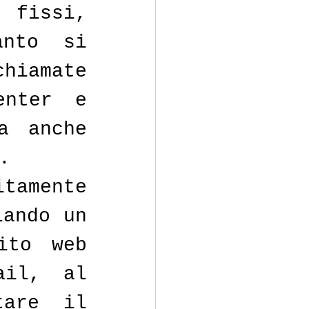
fissi, 
nto si 
iamate 
nter e 
a anche 
.
tamente 
ando un 
to web 
il, al 
are il 