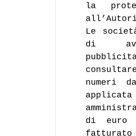
la prot
all’Autor
Le societ
di avv
pubblici
consultar
numeri d
applica
amministr
di euro 
fatturat