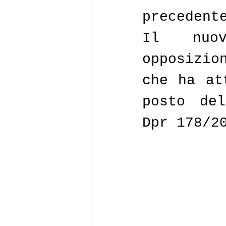
precedent
Il nuov
opposizio
che ha at
posto del
Dpr 178/2