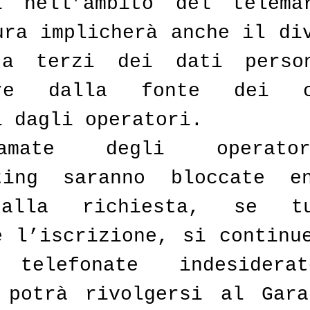
i nell’ambito del telemar
ura implicherà anche il div
 a terzi dei dati person
ere dalla fonte dei co
i dagli operatori. 
amate degli operato
eting saranno bloccate en
alla richiesta, se tut
e l’iscrizione, si continue
 telefonate indesidera
 potrà rivolgersi al Gara