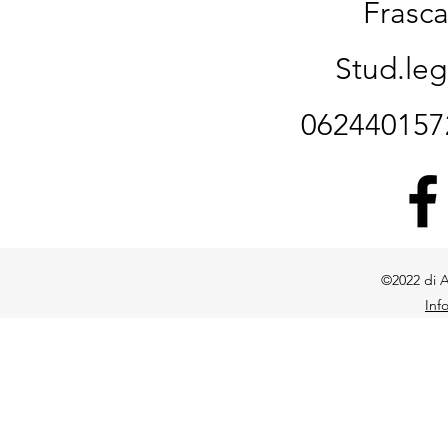
Frasca
Stud.le
06244015
©2022 di A
Inf